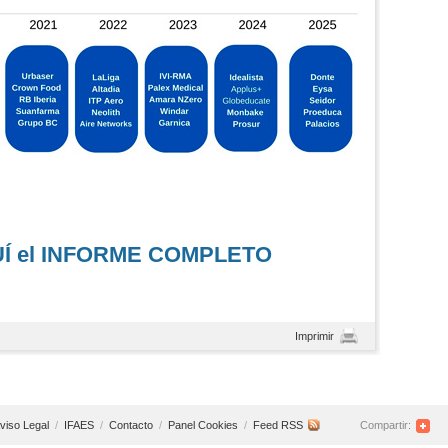
UÍ el INFORME COMPLETO
Imprimir
viso Legal
/
IFAES
/
Contacto
/
Panel Cookies
/
Feed RSS
Compartir: