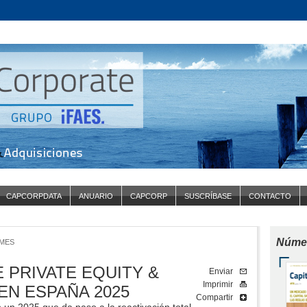
CAPCORPDATA
ANUARIO
CAPCORP
SUSCRÍBASE
CONTACTO
Númer
MES
 PRIVATE EQUITY &
Enviar
Imprimir
EN ESPAÑA 2025
Compartir