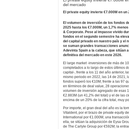
El private equity invierte €7.000M e
del mercado
El private equity invierte €7.000M en un
El volumen de inversión de los fondos d
2025 hasta los €7.000M, un 1,7% menos q
& Corporate. Pese al impasse vivido dur
fondos en el segundo semestre ha elevado
del capital privado en nuestro país y el
se suman grandes transacciones anuncia
Adevinta Spain a la cabeza, que sitúan a
definitiva del mercado en este 2026.
El large market -inversiones de más de 
completados a lo largo de estos últimos d
capital-, frente a los 11 del año anterior,
mismo periodo en 2022, las 14 de 2021, las
fondos superó los €10M, frente a las 97 q
en términos de deal value, 28 operaciones
volumen de inversión agregado de esas 15
€2.883M (un 41,2% del total) y el de las 
encima de un 20% de la cifra total, muy p
Por importe, el gran deal del año es la to
Vitaldent, por el brazo de private equity
International por €1.000M, una transacci
ella, se sitúan la adquisición de Eysa Gr
de The Carlyle Group por €592M; la entrad