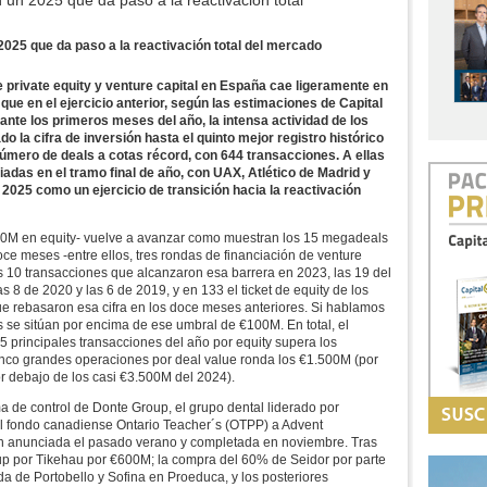
n un 2025 que da paso a la reactivación total
 2025 que da paso a la reactivación total del mercado
e private equity y venture capital en España cae ligeramente en
ue en el ejercicio anterior, según las estimaciones de Capital
ante los primeros meses del año, la intensa actividad de los
 la cifra de inversión hasta el quinto mejor registro histórico
 número de deals a cotas récord, con 644 transacciones. A ellas
das en el tramo final de año, con UAX, Atlético de Madrid y
 2025 como un ejercicio de transición hacia la reactivación
100M en equity- vuelve a avanzar como muestran los 15 megadeals
oce meses -entre ellos, tres rondas de financiación de venture
 las 10 transacciones que alcanzaron esa barrera en 2023, las 19 del
 8 de 2020 y las 6 de 2019, y en 133 el ticket de equity de los
ue rebasaron esa cifra en los doce meses anteriores. Si hablamos
 se sitúan por encima de ese umbral de €100M. En total, el
 principales transacciones del año por equity supera los
cinco grandes operaciones por deal value ronda los €1.500M (por
or debajo de los casi €3.500M del 2024).
ma de control de Donte Group, el grupo dental liderado por
 del fondo canadiense Ontario Teacher´s (OTPP) a Advent
ón anunciada el pasado verano y completada en noviembre. Tras
oup por Tikehau por €600M; la compra del 60% de Seidor por parte
a de Portobello y Sofina en Proeduca, y los posteriores