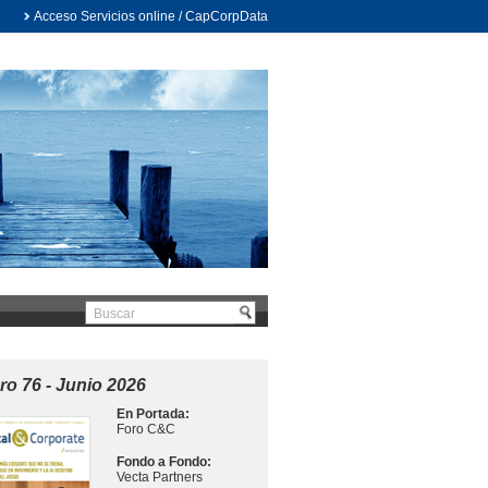
Acceso Servicios online / CapCorpData
o 76 - Junio 2026
En Portada:
Foro C&C
Fondo a Fondo:
Vecta Partners