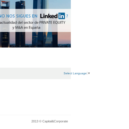
Select Language
▼
2013 © Capital&Corporate