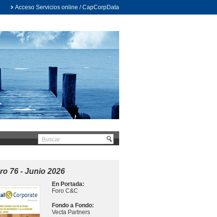
Acceso Servicios online / CapCorpData
o 76 - Junio 2026
En Portada:
Foro C&C
Fondo a Fondo:
Vecta Partners